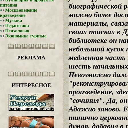
биографической р
питания
Москвоведение
можно более дос
краеведение
Музыка
материалы, связ
Педагогика
своих поисках в 
Психология
Экономика туризма
библиотеке он на
небольшой кусок п
медленная часть 
РЕКЛАМА
шесть начальных 
Невозможно даж
"реконструирова
ИНТЕРЕСНОЕ
произведение, зде
"сочинил". Да, о
Адажио заново. Е
типично церковно
думая, добавил в 