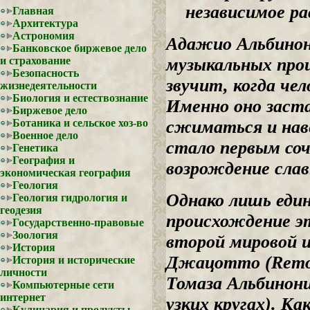
независимое рас
Главная
Архитектура
Астрономия
Адажио Альбинони
Банковское биржевое дело
музыкальных прои
и страхование
Безопасность
звучит, когда че
жизнедеятельности
Биология и естествознание
Именно оно заст
Биржевое дело
сжиматься и нав
Ботаника и сельское хоз-во
Военное дело
стало первым со
Генетика
География и
возрождение сла
экономическая география
Геология
Однако лишь еди
Геология гидрология и
геодезия
происхождение эт
Государственно-правовые
Зоология
второй мировой 
История
Джацотто (Remo 
История и исторические
личности
Томаза Альбинони
Компьютерные сети
интернет
узких кругах). Ка
Кулинария и продукты