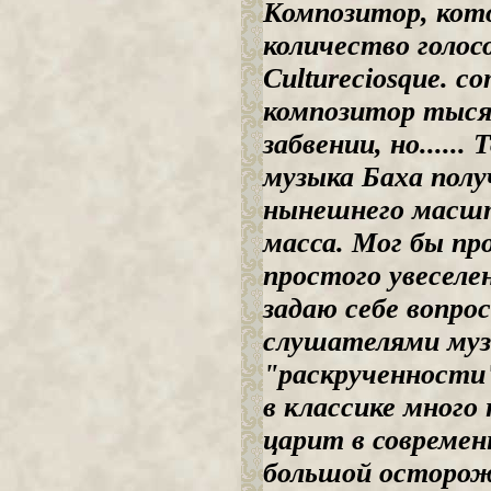
Композитор, кот
количество голос
Cultureciosque. c
композитор тыся
забвении, но.....
музыка Баха полу
нынешнего масшта
масса. Мог бы пр
простого увеселе
задаю себе вопрос
слушателями муз
"раскрученности"
в классике много
царит в современ
большой осторож