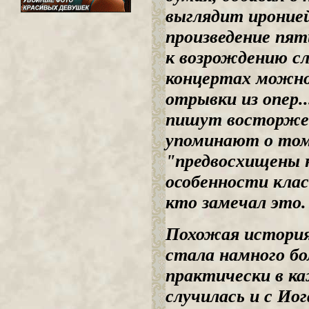
выглядит иронией
произведение пят
к возрождению сл
концертах можно
отрывки из опер.
пишут восторжен
упоминают о том,
"предвосхищены 
особенности кла
кто замечал это.
Похожая история 
стала намного б
практически в к
случилась и с Ио