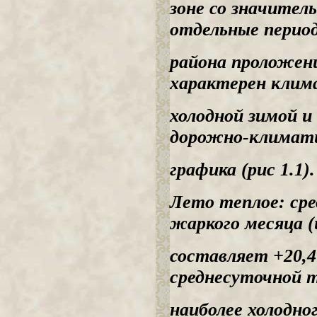
зоне со значител
отдельные период
района проложен
характерен клима
холодной зимой и
дорожно-климати
графика (рис 1.1).
Лето теплое: ср
жаркого месяца (
составляет +20,4
среднесуточной 
наиболее холодног