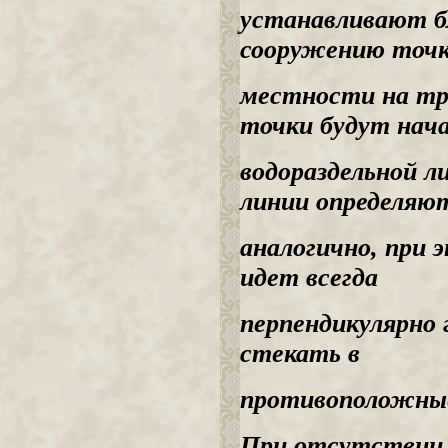
устанавливают б
сооружению точк
местности на тр
точки будут нач
водораздельной л
линии определяю
аналогично, при 
идет всегда
перпендикулярно 
стекать в
противоположны
При отсутствии 