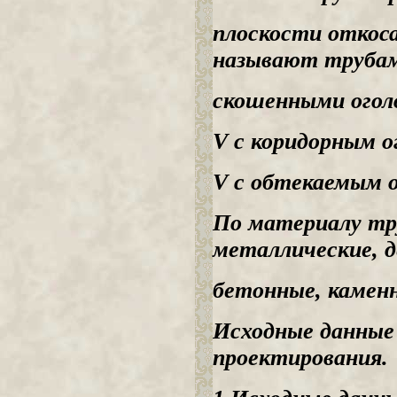
плоскости откоса
называют трубам
скошенными огол
V с коридорным о
V с обтекаемым о
По материалу тр
металлические, д
бетонные, каменн
Исходные данные
проектирования.