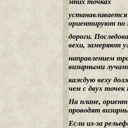
этих точках
устанавливается
ориентируют по 
дороги. Последов
вехи, замеряют 
направлением тра
визирными лучами
каждую веху дол
чем с двух точек
На плане, ориент
проводят визирны
Если из-за релье