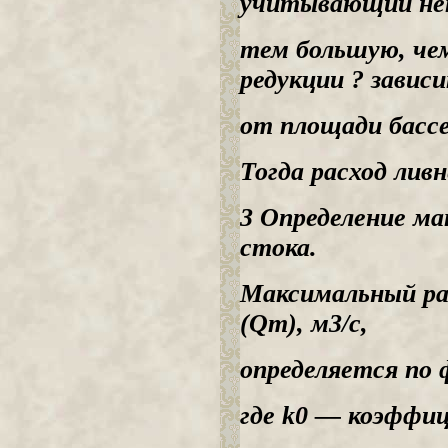
учитывающий неп
тем большую, че
редукции ? завис
от площади бассе
Тогда расход ливн
3 Определение ма
стока.
Максимальный ра
(Qт), м3/с,
определяется по 
где k0 — коэффи