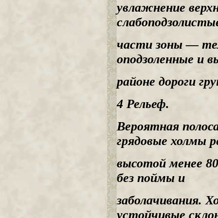
увлажнение верхн
слабоподзолистые
части зоны — те
оподзоленные и в
районе дороги гр
4 Рельеф.
Вероятная полоса
грядовые холмы р
высотой менее 80
без поймы и
заболачивания. 
устойчивые скло