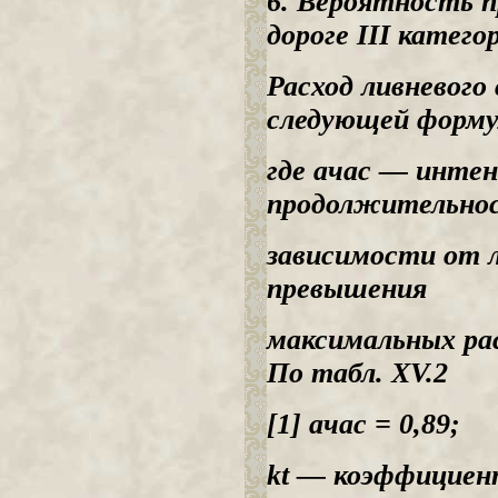
6. Вероятность п
дороге III катего
Расход ливневого 
следующей форму
где ачас — интен
продолжительно
зависимости от л
превышения
максимальных рас
По табл. XV.2
[1] ачас = 0,89;
kt — коэффициен