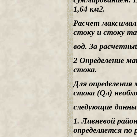
1,64 км2.
Расчет максималь
стоку и стоку т
вод. За расчетны
2 Определение ма
стока.
Для определения 
стока (Qл) необх
следующие данны
1. Ливневой райо
определяется по р