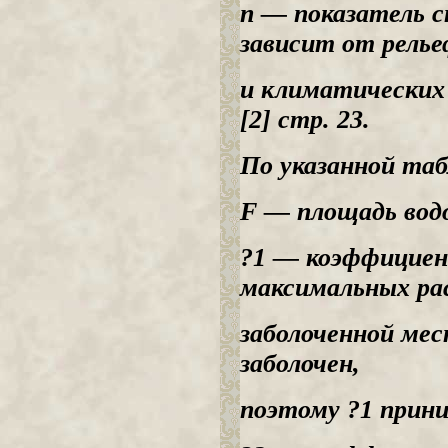
n — показатель с
зависит от релье
и климатических 
[2] стр. 23.
По указанной табл
F — площадь водо
?1 — коэффицие
максимальных рас
заболоченной мес
заболочен,
поэтому ?1 прин