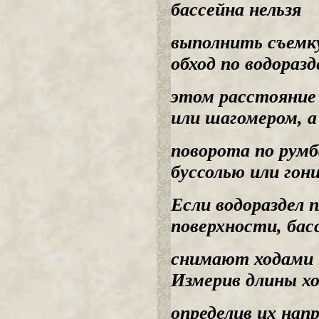
бассейна нельзя
выполнить съемк
обход по водораз
этом расстояние
или шагомером, а
поворота по рум
буссолью или гон
Если водораздел 
поверхности, бас
снимают ходами п
Измерив длины хо
определив их нап