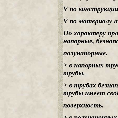
V по конструкции
V по материалу т
По характеру пр
напорные, безнап
полунапорные.
> в напорных тру
трубы.
> в трубах безн
трубы имеет сво
поверхность.
> в полунапорных