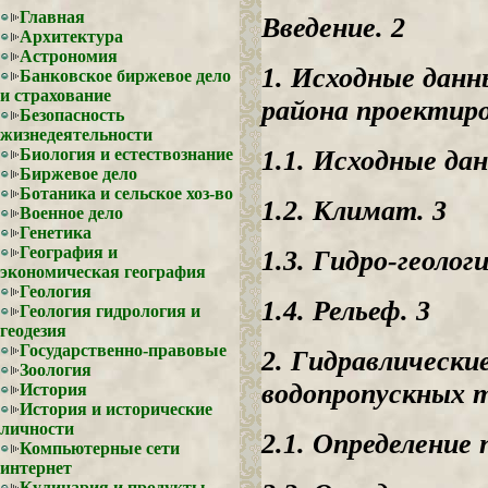
Главная
Введение. 2
Архитектура
Астрономия
1. Исходные данн
Банковское биржевое дело
и страхование
района проектиро
Безопасность
жизнедеятельности
1.1. Исходные дан
Биология и естествознание
Биржевое дело
Ботаника и сельское хоз-во
1.2. Климат. 3
Военное дело
Генетика
География и
1.3. Гидро-геолог
экономическая география
Геология
1.4. Рельеф. 3
Геология гидрология и
геодезия
Государственно-правовые
2. Гидравлическ
Зоология
водопропускных т
История
История и исторические
личности
2.1. Определение 
Компьютерные сети
интернет
Кулинария и продукты