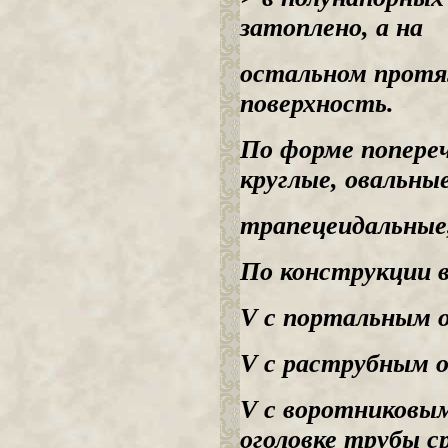
затоплено, а на
остальном протя
поверхность.
По форме попере
круглые, овальные
трапецеидальные,
По конструкции 
V с портальным о
V с раструбным о
V с воротниковым
оголовке трубы с