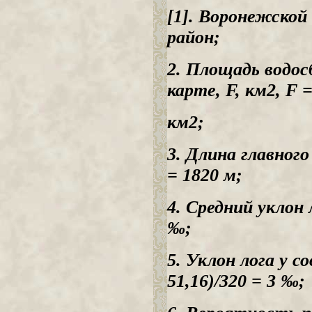
[1]. Воронежско
район;
2. Площадь водос
карте, F, км2, F =
км2;
3. Длина главного
= 1820 м;
4. Средний уклон л
‰;
5. Уклон лога у со
51,16)/320 = 3 ‰;